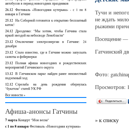
автобусов в период новогодних праздников
26.12
Фестиваль «Новогодняя кутерьма» - с 1 по 8
Тучи и непого
января в Гатчине
не ждать мило
25.12
На Соборной готовится к открытию бесплатный
каток!
рыжими приче
24.12
Дрозденко: "Мы хотим, чтобы Гатчина стала
яркой звездой на небосводе Ленобласти"
Посещение — 
23.12
Отключение электроэнергии в Гатчине: 24
декабря
Гатчинский дв
23.12
Стало известно, где в Гатчине можно запускать
салюты и фейерверки
23.12
Полная афиша новогодних и рождественских
мероприятий Гатчинского округа
Фото: gatchinap
13.12
В Гатчинском парке найден ранее неизвестный
подземный ход
12.12
Стрельба на день рождения обернулась
Просмотров: 
"букетом" статей УК РФ
Все новости »
Поделиться…
Афиша-анонсы Гатчины
» к списку
7 марта
Концерт "Моя весна"
с 1 по 8 января
Фестиваль «Новогодняя кутерьма»