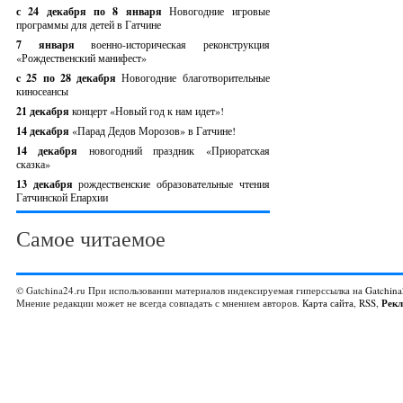
с 24 декабря по 8 января
Новогодние игровые
программы для детей в Гатчине
7 января
военно-историческая реконструкция
«Рождественский манифест»
c 25 по 28 декабря
Новогодние благотворительные
киносеансы
21 декабря
концерт «Новый год к нам идет»!
14 декабря
«Парад Дедов Морозов» в Гатчине!
14 декабря
новогодний праздник «Приоратская
сказка»
13 декабря
рождественские образовательные чтения
Гатчинской Епархии
Самое читаемое
© Gatchina24.ru При использовании материалов индексируемая гиперссылка на
Gatchina
Мнение редакции может не всегда совпадать с мнением авторов.
Карта сайта
,
RSS
,
Рек