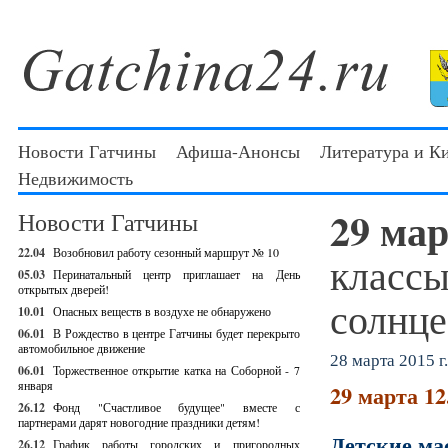
Новости Гатчины
Афиша-Анонсы
Литература и К
Недвижимость
29 ма
Новости Гатчины
22.04
Возобновил работу сезонный маршрут № 10
классы
05.03
Перинатальный центр приглашает на День
открытых дверей!
солнце
10.01
Опасных веществ в воздухе не обнаружено
06.01
В Рождество в центре Гатчины будет перекрыто
автомобильное движение
28 марта 2015 г.
06.01
Торжественное открытие катка на Соборной - 7
января
29 марта 12
26.12
Фонд "Счастливое будущее" вместе с
партнерами дарят новогодние праздники детям!
Детские мас
26.12
График работы городских и пригородных