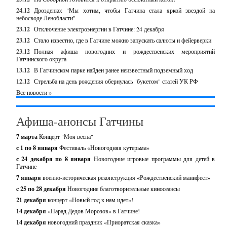
24.12
Дрозденко: "Мы хотим, чтобы Гатчина стала яркой звездой на
небосводе Ленобласти"
23.12
Отключение электроэнергии в Гатчине: 24 декабря
23.12
Стало известно, где в Гатчине можно запускать салюты и фейерверки
23.12
Полная афиша новогодних и рождественских мероприятий
Гатчинского округа
13.12
В Гатчинском парке найден ранее неизвестный подземный ход
12.12
Стрельба на день рождения обернулась "букетом" статей УК РФ
Все новости »
Афиша-анонсы Гатчины
7 марта
Концерт "Моя весна"
с 1 по 8 января
Фестиваль «Новогодняя кутерьма»
с 24 декабря по 8 января
Новогодние игровые программы для детей в
Гатчине
7 января
военно-историческая реконструкция «Рождественский манифест»
c 25 по 28 декабря
Новогодние благотворительные киносеансы
21 декабря
концерт «Новый год к нам идет»!
14 декабря
«Парад Дедов Морозов» в Гатчине!
14 декабря
новогодний праздник «Приоратская сказка»