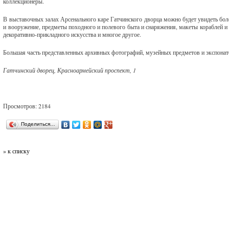
коллекционеры.
В выставочных залах Арсенального каре Гатчинского дворца можно будет увидеть бо
и вооружение, предметы походного и полевого быта и снаряжения, макеты кораблей и 
декоративно-прикладного искусства и многое другое.
Большая часть представленных архивных фотографий, музейных предметов и экспонат
Гатчинский дворец, Красноармейский проспект, 1
Просмотров: 2184
Поделиться…
» к списку