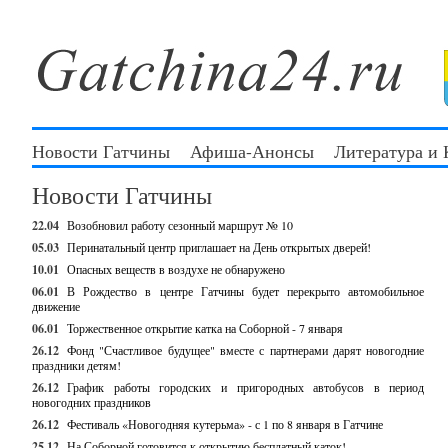
Новости Гатчины
Афиша-Анонсы
Литература и
Новости Гатчины
22.04
Возобновил работу сезонный маршрут № 10
05.03
Перинатальный центр приглашает на День открытых дверей!
10.01
Опасных веществ в воздухе не обнаружено
06.01
В Рождество в центре Гатчины будет перекрыто автомобильное
движение
06.01
Торжественное открытие катка на Соборной - 7 января
26.12
Фонд "Счастливое будущее" вместе с партнерами дарят новогодние
праздники детям!
26.12
График работы городских и пригородных автобусов в период
новогодних праздников
26.12
Фестиваль «Новогодняя кутерьма» - с 1 по 8 января в Гатчине
25.12
На Соборной готовится к открытию бесплатный каток!