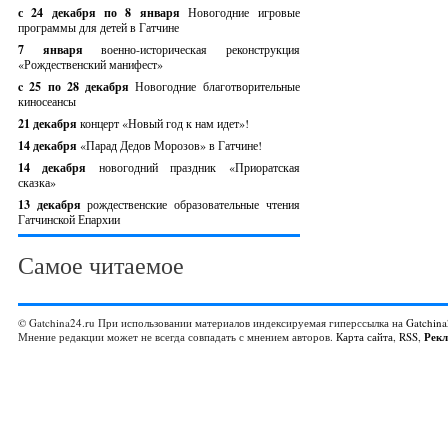
с 24 декабря по 8 января
Новогодние игровые
программы для детей в Гатчине
7 января
военно-историческая реконструкция
«Рождественский манифест»
c 25 по 28 декабря
Новогодние благотворительные
киносеансы
21 декабря
концерт «Новый год к нам идет»!
14 декабря
«Парад Дедов Морозов» в Гатчине!
14 декабря
новогодний праздник «Приоратская
сказка»
13 декабря
рождественские образовательные чтения
Гатчинской Епархии
Самое читаемое
© Gatchina24.ru При использовании материалов индексируемая гиперссылка на
Gatchina
Мнение редакции может не всегда совпадать с мнением авторов.
Карта сайта
,
RSS
,
Рек