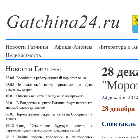
Новости Гатчины
Афиша-Анонсы
Литература и К
Недвижимость
28 де
Новости Гатчины
22.04
Возобновил работу сезонный маршрут № 10
"Моро
05.03
Перинатальный центр приглашает на День
открытых дверей!
10.01
Опасных веществ в воздухе не обнаружено
24 декабря 2014
06.01
В Рождество в центре Гатчины будет перекрыто
28 декабря
автомобильное движение
06.01
Торжественное открытие катка на Соборной - 7
января
Спектакль
26.12
Фонд "Счастливое будущее" вместе с
партнерами дарят новогодние праздники детям!
(с интермедие
26.12
График работы городских и пригородных