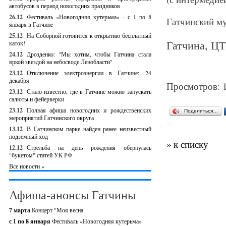
автобусов в период новогодних праздников
26.12
Фестиваль «Новогодняя кутерьма» - с 1 по 8
Гатчинский м
января в Гатчине
25.12
На Соборной готовится к открытию бесплатный
Гатчина, ЦТ
каток!
24.12
Дрозденко: "Мы хотим, чтобы Гатчина стала
яркой звездой на небосводе Ленобласти"
23.12
Отключение электроэнергии в Гатчине: 24
декабря
Просмотров: 
23.12
Стало известно, где в Гатчине можно запускать
салюты и фейерверки
23.12
Полная афиша новогодних и рождественских
Поделиться…
мероприятий Гатчинского округа
13.12
В Гатчинском парке найден ранее неизвестный
подземный ход
» к списку
12.12
Стрельба на день рождения обернулась
"букетом" статей УК РФ
Все новости »
Афиша-анонсы Гатчины
7 марта
Концерт "Моя весна"
с 1 по 8 января
Фестиваль «Новогодняя кутерьма»