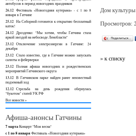
автобусов в период новогодних праздников
Дом культуры»
26.12
Фестиваль «Новогодняя кутерьма» - с 1 по 8
января в Гатчине
25.12
На Соборной готовится к открытию бесплатный
Просмотров: 
каток!
24.12
Дрозденко: "Мы хотим, чтобы Гатчина стала
яркой звездой на небосводе Ленобласти"
Поделиться…
23.12
Отключение электроэнергии в Гатчине: 24
декабря
23.12
Стало известно, где в Гатчине можно запускать
» к списку
салюты и фейерверки
23.12
Полная афиша новогодних и рождественских
мероприятий Гатчинского округа
13.12
В Гатчинском парке найден ранее неизвестный
подземный ход
12.12
Стрельба на день рождения обернулась
"букетом" статей УК РФ
Все новости »
Афиша-анонсы Гатчины
7 марта
Концерт "Моя весна"
с 1 по 8 января
Фестиваль «Новогодняя кутерьма»