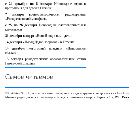
с 24 декабря по 8 января
Новогодние игровые
программы для детей в Гатчине
7 января
военно-историческая реконструкция
«Рождественский манифест»
c 25 по 28 декабря
Новогодние благотворительные
киносеансы
21 декабря
концерт «Новый год к нам идет»!
14 декабря
«Парад Дедов Морозов» в Гатчине!
14 декабря
новогодний праздник «Приоратская
сказка»
13 декабря
рождественские образовательные чтения
Гатчинской Епархии
Самое читаемое
© Gatchina24.ru При использовании материалов индексируемая гиперссылка на
Gatchina
Мнение редакции может не всегда совпадать с мнением авторов.
Карта сайта
,
RSS
,
Рек