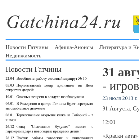
Новости Гатчины
Афиша-Анонсы
Литература и К
Недвижимость
31 авг
Новости Гатчины
22.04
Возобновил работу сезонный маршрут № 10
- игро
05.03
Перинатальный центр приглашает на День
открытых дверей!
10.01
Опасных веществ в воздухе не обнаружено
23 июля 2013 г.
06.01
В Рождество в центре Гатчины будет перекрыто
31 Августа, С
автомобильное движение
06.01
Торжественное открытие катка на Соборной - 7
января
12:00
26.12
Фонд "Счастливое будущее" вместе с
партнерами дарят новогодние праздники детям!
«Краски лета»
26.12
График работы городских и пригородных