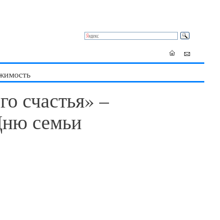
жимость
го счастья» –
Дню семьи