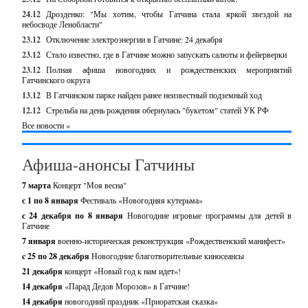
24.12
Дрозденко: "Мы хотим, чтобы Гатчина стала яркой звездой на
небосводе Ленобласти"
23.12
Отключение электроэнергии в Гатчине: 24 декабря
23.12
Стало известно, где в Гатчине можно запускать салюты и фейерверки
23.12
Полная афиша новогодних и рождественских мероприятий
Гатчинского округа
13.12
В Гатчинском парке найден ранее неизвестный подземный ход
12.12
Стрельба на день рождения обернулась "букетом" статей УК РФ
Все новости »
Афиша-анонсы Гатчины
7 марта
Концерт "Моя весна"
с 1 по 8 января
Фестиваль «Новогодняя кутерьма»
с 24 декабря по 8 января
Новогодние игровые программы для детей в
Гатчине
7 января
военно-историческая реконструкция «Рождественский манифест»
c 25 по 28 декабря
Новогодние благотворительные киносеансы
21 декабря
концерт «Новый год к нам идет»!
14 декабря
«Парад Дедов Морозов» в Гатчине!
14 декабря
новогодний праздник «Приоратская сказка»