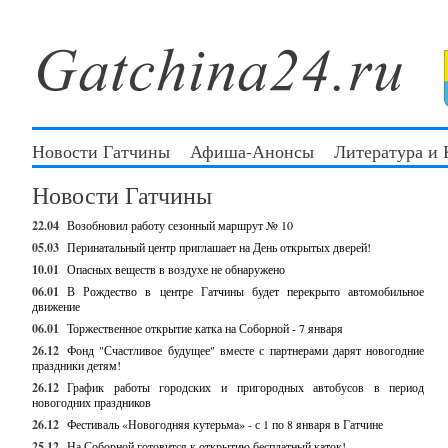
Новости Гатчины
Афиша-Анонсы
Литература и
Новости Гатчины
22.04
Возобновил работу сезонный маршрут № 10
05.03
Перинатальный центр приглашает на День открытых дверей!
10.01
Опасных веществ в воздухе не обнаружено
06.01
В Рождество в центре Гатчины будет перекрыто автомобильное
движение
06.01
Торжественное открытие катка на Соборной - 7 января
26.12
Фонд "Счастливое будущее" вместе с партнерами дарят новогодние
праздники детям!
26.12
График работы городских и пригородных автобусов в период
новогодних праздников
26.12
Фестиваль «Новогодняя кутерьма» - с 1 по 8 января в Гатчине
25.12
На Соборной готовится к открытию бесплатный каток!