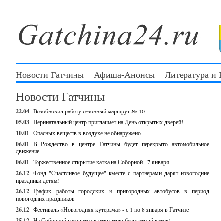
Новости Гатчины
Афиша-Анонсы
Литература и
Новости Гатчины
22.04
Возобновил работу сезонный маршрут № 10
05.03
Перинатальный центр приглашает на День открытых дверей!
10.01
Опасных веществ в воздухе не обнаружено
06.01
В Рождество в центре Гатчины будет перекрыто автомобильное
движение
06.01
Торжественное открытие катка на Соборной - 7 января
26.12
Фонд "Счастливое будущее" вместе с партнерами дарят новогодние
праздники детям!
26.12
График работы городских и пригородных автобусов в период
новогодних праздников
26.12
Фестиваль «Новогодняя кутерьма» - с 1 по 8 января в Гатчине
25.12
На Соборной готовится к открытию бесплатный каток!