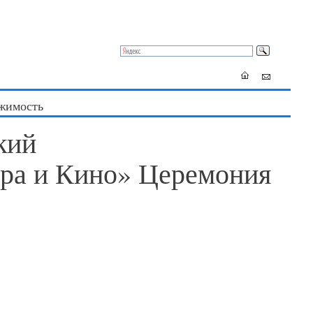
жимость
кий
ура и Кино» Церемония