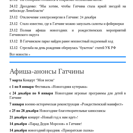
24.12
Дрозденко: "Мы хотим, чтобы Гатчина стала яркой звездой на
небосводе Ленобласти"
23.12
Отключение электроэнергии в Гатчине: 24 декабря
23.12
Стало известно, где в Гатчине можно запускать салюты и фейерверки
23.12
Полная афиша новогодних и рождественских мероприятий
Гатчинского округа
13.12
В Гатчинском парке найден ранее неизвестный подземный ход
12.12
Стрельба на день рождения обернулась "букетом" статей УК РФ
Все новости »
Афиша-анонсы Гатчины
7 марта
Концерт "Моя весна"
с 1 по 8 января
Фестиваль «Новогодняя кутерьма»
с 24 декабря по 8 января
Новогодние игровые программы для детей в
Гатчине
7 января
военно-историческая реконструкция «Рождественский манифест»
c 25 по 28 декабря
Новогодние благотворительные киносеансы
21 декабря
концерт «Новый год к нам идет»!
14 декабря
«Парад Дедов Морозов» в Гатчине!
14 декабря
новогодний праздник «Приоратская сказка»