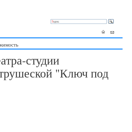
жимость
еатра-студии
Петрушеской "Ключ под