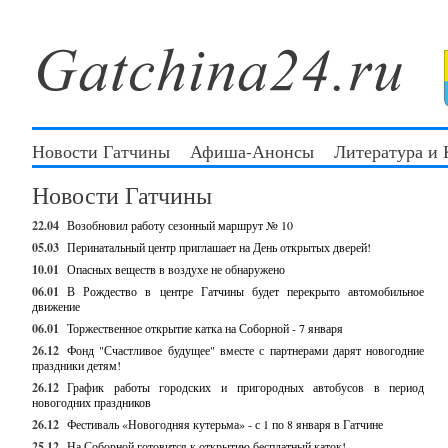
Новости Гатчины
Афиша-Анонсы
Литература и
Новости Гатчины
22.04
Возобновил работу сезонный маршрут № 10
05.03
Перинатальный центр приглашает на День открытых дверей!
10.01
Опасных веществ в воздухе не обнаружено
06.01
В Рождество в центре Гатчины будет перекрыто автомобильное
движение
06.01
Торжественное открытие катка на Соборной - 7 января
26.12
Фонд "Счастливое будущее" вместе с партнерами дарят новогодние
праздники детям!
26.12
График работы городских и пригородных автобусов в период
новогодних праздников
26.12
Фестиваль «Новогодняя кутерьма» - с 1 по 8 января в Гатчине
25.12
На Соборной готовится к открытию бесплатный каток!