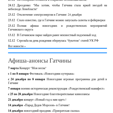
24.12
Дрозденко: "Мы хотим, чтобы Гатчина стала яркой звездой на
небосводе Ленобласти"
23.12
Отключение электроэнергии в Гатчине: 24 декабря
23.12
Стало известно, где в Гатчине можно запускать салюты и фейерверки
23.12
Полная афиша новогодних и рождественских мероприятий
Гатчинского округа
13.12
В Гатчинском парке найден ранее неизвестный подземный ход
12.12
Стрельба на день рождения обернулась "букетом" статей УК РФ
Все новости »
Афиша-анонсы Гатчины
7 марта
Концерт "Моя весна"
с 1 по 8 января
Фестиваль «Новогодняя кутерьма»
с 24 декабря по 8 января
Новогодние игровые программы для детей в
Гатчине
7 января
военно-историческая реконструкция «Рождественский манифест»
c 25 по 28 декабря
Новогодние благотворительные киносеансы
21 декабря
концерт «Новый год к нам идет»!
14 декабря
«Парад Дедов Морозов» в Гатчине!
14 декабря
новогодний праздник «Приоратская сказка»