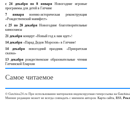
с 24 декабря по 8 января
Новогодние игровые
программы для детей в Гатчине
7 января
военно-историческая реконструкция
«Рождественский манифест»
c 25 по 28 декабря
Новогодние благотворительные
киносеансы
21 декабря
концерт «Новый год к нам идет»!
14 декабря
«Парад Дедов Морозов» в Гатчине!
14 декабря
новогодний праздник «Приоратская
сказка»
13 декабря
рождественские образовательные чтения
Гатчинской Епархии
Самое читаемое
© Gatchina24.ru При использовании материалов индексируемая гиперссылка на
Gatchina
Мнение редакции может не всегда совпадать с мнением авторов.
Карта сайта
,
RSS
,
Рек