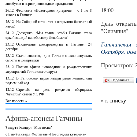
автобусов в период новогодних праздников
18:00
26.12
Фестиваль «Новогодняя кутерьма» - с 1 по 8
января в Гатчине
25.12
На Соборной готовится к открытию бесплатный
День открыты
каток!
"Олимпия"
24.12
Дрозденко: "Мы хотим, чтобы Гатчина стала
яркой звездой на небосводе Ленобласти"
Гатчинская 
23.12
Отключение электроэнергии в Гатчине: 24
декабря
Октября, дом 
23.12
Стало известно, где в Гатчине можно запускать
салюты и фейерверки
Просмотров: 
23.12
Полная афиша новогодних и рождественских
мероприятий Гатчинского округа
13.12
В Гатчинском парке найден ранее неизвестный
Поделиться…
подземный ход
12.12
Стрельба на день рождения обернулась
"букетом" статей УК РФ
» к списку
Все новости »
Афиша-анонсы Гатчины
7 марта
Концерт "Моя весна"
с 1 по 8 января
Фестиваль «Новогодняя кутерьма»