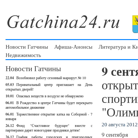
Новости Гатчины
Афиша-Анонсы
Литература и К
Недвижимость
9 сен
Новости Гатчины
22.04
Возобновил работу сезонный маршрут № 10
открыт
05.03
Перинатальный центр приглашает на День
открытых дверей!
спорти
10.01
Опасных веществ в воздухе не обнаружено
06.01
В Рождество в центре Гатчины будет перекрыто
"Олим
автомобильное движение
06.01
Торжественное открытие катка на Соборной - 7
января
20 августа 2012 
26.12
Фонд "Счастливое будущее" вместе с
партнерами дарят новогодние праздники детям!
9 сентября
26.12
График работы городских и пригородных