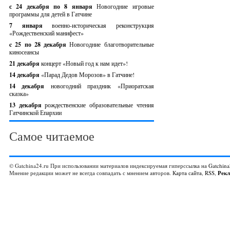
с 24 декабря по 8 января
Новогодние игровые
программы для детей в Гатчине
7 января
военно-историческая реконструкция
«Рождественский манифест»
c 25 по 28 декабря
Новогодние благотворительные
киносеансы
21 декабря
концерт «Новый год к нам идет»!
14 декабря
«Парад Дедов Морозов» в Гатчине!
14 декабря
новогодний праздник «Приоратская
сказка»
13 декабря
рождественские образовательные чтения
Гатчинской Епархии
Самое читаемое
© Gatchina24.ru При использовании материалов индексируемая гиперссылка на
Gatchina
Мнение редакции может не всегда совпадать с мнением авторов.
Карта сайта
,
RSS
,
Рек