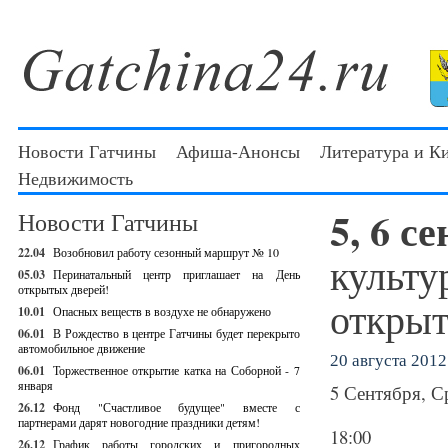
Новости Гатчины
Афиша-Анонсы
Литература и К
Недвижимость
5, 6 с
Новости Гатчины
22.04
Возобновил работу сезонный маршрут № 10
культу
05.03
Перинатальный центр приглашает на День
открытых дверей!
открыт
10.01
Опасных веществ в воздухе не обнаружено
06.01
В Рождество в центре Гатчины будет перекрыто
автомобильное движение
20 августа 2012 
06.01
Торжественное открытие катка на Соборной - 7
января
5 Сентября, С
26.12
Фонд "Счастливое будущее" вместе с
партнерами дарят новогодние праздники детям!
18:00
26.12
График работы городских и пригородных