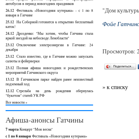
автобусов в период новогодних праздников
"Дом культуры
26.12
Фестиваль «Новогодняя кутерьма» - с 1 по 8
января в Гатчине
25.12
На Соборной готовится к открытию бесплатный
Фойе Гатчинс
каток!
24.12
Дрозденко: "Мы хотим, чтобы Гатчина стала
яркой звездой на небосводе Ленобласти"
23.12
Отключение электроэнергии в Гатчине: 24
декабря
Просмотров: 
23.12
Стало известно, где в Гатчине можно запускать
салюты и фейерверки
Поделиться…
23.12
Полная афиша новогодних и рождественских
мероприятий Гатчинского округа
13.12
В Гатчинском парке найден ранее неизвестный
подземный ход
» к списку
12.12
Стрельба на день рождения обернулась
"букетом" статей УК РФ
Все новости »
Афиша-анонсы Гатчины
7 марта
Концерт "Моя весна"
с 1 по 8 января
Фестиваль «Новогодняя кутерьма»