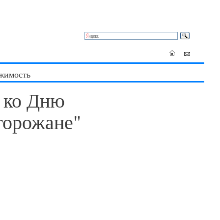
жимость
 ко Дню
горожане"