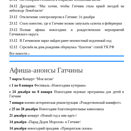
24.12
Дрозденко: "Мы хотим, чтобы Гатчина стала яркой звездой на
небосводе Ленобласти"
23.12
Отключение электроэнергии в Гатчине: 24 декабря
23.12
Стало известно, где в Гатчине можно запускать салюты и фейерверки
23.12
Полная афиша новогодних и рождественских мероприятий
Гатчинского округа
13.12
В Гатчинском парке найден ранее неизвестный подземный ход
12.12
Стрельба на день рождения обернулась "букетом" статей УК РФ
Все новости »
Афиша-анонсы Гатчины
7 марта
Концерт "Моя весна"
с 1 по 8 января
Фестиваль «Новогодняя кутерьма»
с 24 декабря по 8 января
Новогодние игровые программы для детей в
Гатчине
7 января
военно-историческая реконструкция «Рождественский манифест»
c 25 по 28 декабря
Новогодние благотворительные киносеансы
21 декабря
концерт «Новый год к нам идет»!
14 декабря
«Парад Дедов Морозов» в Гатчине!
14 декабря
новогодний праздник «Приоратская сказка»