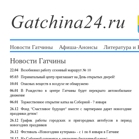
Новости Гатчины
Афиша-Анонсы
Литература и
Новости Гатчины
22.04
Возобновил работу сезонный маршрут № 10
05.03
Перинатальный центр приглашает на День открытых дверей!
10.01
Опасных веществ в воздухе не обнаружено
06.01
В Рождество в центре Гатчины будет перекрыто автомобильное
движение
06.01
Торжественное открытие катка на Соборной - 7 января
26.12
Фонд "Счастливое будущее" вместе с партнерами дарят новогодние
праздники детям!
26.12
График работы городских и пригородных автобусов в период
новогодних праздников
26.12
Фестиваль «Новогодняя кутерьма» - с 1 по 8 января в Гатчине
25.12
На Соборной готовится к открытию бесплатный каток!