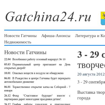
Новости Гатчины
Афиша-Анонсы
Литература и К
Недвижимость
3 - 29
Новости Гатчины
22.04
Возобновил работу сезонный маршрут № 10
творче
05.03
Перинатальный центр приглашает на День
открытых дверей!
10.01
Опасных веществ в воздухе не обнаружено
20 августа 2012 
06.01
В Рождество в центре Гатчины будет перекрыто
3 - 29 сентяб
автомобильное движение
06.01
Торжественное открытие катка на Соборной - 7
января
Выставка тво
26.12
Фонд "Счастливое будущее" вместе с
города
партнерами дарят новогодние праздники детям!
26.12
График работы городских и пригородных