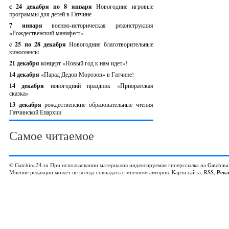
с 24 декабря по 8 января
Новогодние игровые
программы для детей в Гатчине
7 января
военно-историческая реконструкция
«Рождественский манифест»
c 25 по 28 декабря
Новогодние благотворительные
киносеансы
21 декабря
концерт «Новый год к нам идет»!
14 декабря
«Парад Дедов Морозов» в Гатчине!
14 декабря
новогодний праздник «Приоратская
сказка»
13 декабря
рождественские образовательные чтения
Гатчинской Епархии
Самое читаемое
© Gatchina24.ru При использовании материалов индексируемая гиперссылка на
Gatchina
Мнение редакции может не всегда совпадать с мнением авторов.
Карта сайта
,
RSS
,
Рек