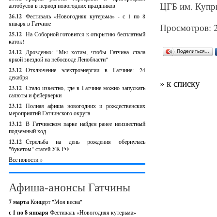
ЦГБ им. Купри
автобусов в период новогодних праздников
26.12
Фестиваль «Новогодняя кутерьма» - с 1 по 8
января в Гатчине
Просмотров: 
25.12
На Соборной готовится к открытию бесплатный
каток!
24.12
Дрозденко: "Мы хотим, чтобы Гатчина стала
Поделиться…
яркой звездой на небосводе Ленобласти"
23.12
Отключение электроэнергии в Гатчине: 24
декабря
» к списку
23.12
Стало известно, где в Гатчине можно запускать
салюты и фейерверки
23.12
Полная афиша новогодних и рождественских
мероприятий Гатчинского округа
13.12
В Гатчинском парке найден ранее неизвестный
подземный ход
12.12
Стрельба на день рождения обернулась
"букетом" статей УК РФ
Все новости »
Афиша-анонсы Гатчины
7 марта
Концерт "Моя весна"
с 1 по 8 января
Фестиваль «Новогодняя кутерьма»