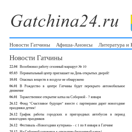
Новости Гатчины
Афиша-Анонсы
Литература и
Новости Гатчины
22.04
Возобновил работу сезонный маршрут № 10
05.03
Перинатальный центр приглашает на День открытых дверей!
10.01
Опасных веществ в воздухе не обнаружено
06.01
В Рождество в центре Гатчины будет перекрыто автомобильное
движение
06.01
Торжественное открытие катка на Соборной - 7 января
26.12
Фонд "Счастливое будущее" вместе с партнерами дарят новогодние
праздники детям!
26.12
График работы городских и пригородных автобусов в период
новогодних праздников
26.12
Фестиваль «Новогодняя кутерьма» - с 1 по 8 января в Гатчине
25.12
На Соборной готовится к открытию бесплатный каток!