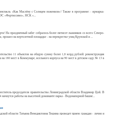
спектакль «Как Маслёну с Солнцем поженили»! Также в программе: - ярмарка-
(ВЭС «Фортиссимо», НСК «...
а! На праздничный забег собралось более пятисот лыжников со всего Северо-
 прошел на вертолетной площадке - на перекрестке улиц Крупской и ...
оительство 11 объектов на общую сумму более 1,8 млрд рублей: реконструкция
на 180 мест в Коммунаре, ясельного корпуса на 90 мест в детском саду № 13 в
еститель председателя правительства Ленинградской области Владимир Цой. В
4 начнутся работы на высотной доминанте парка - Водонапорной башне...
дан
радской области Татьяна Венедиктовна Тюрина проведет прием граждан - лично и