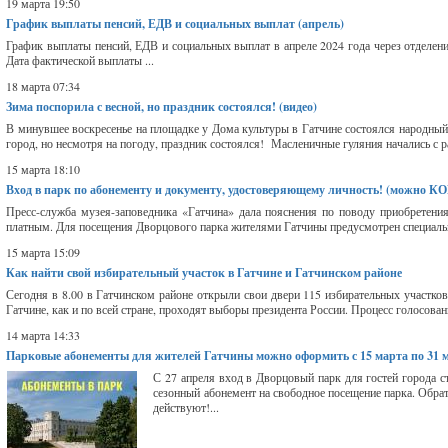
19 марта 19:50
График выплаты пенсий, ЕДВ и социальных выплат (апрель)
График выплаты пенсий, ЕДВ и социальных выплат в апреле 2024 года через отделен
Дата фактической выплаты ...
18 марта 07:34
Зима поспорила с весной, но праздник состоялся! (видео)
В минувшее воскресенье на площадке у Дома культуры в Гатчине состоялся народный 
город, но несмотря на погоду, праздник состоялся! Масленичные гуляния начались с 
15 марта 18:10
Вход в парк по абонементу и документу, удостоверяющему личность! (можно 
Пресс-служба музея-заповедника «Гатчина» дала пояснения по поводу приобретени
платным. Для посещения Дворцового парка жителями Гатчины предусмотрен специальны
15 марта 15:09
Как найти свой избирательный участок в Гатчине и Гатчинском районе
Сегодня в 8.00 в Гатчинском районе открыли свои двери 115 избирательных участков,
Гатчине, как и по всей стране, проходят выборы президента России. Процесс голосова
14 марта 14:33
Парковые абонементы для жителей Гатчины можно оформить с 15 марта по 31 
С 27 апреля вход в Дворцовый парк для гостей города 
сезонный абонемент на свободное посещение парка. Обрат
действуют!...