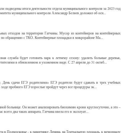
ыли подведены итоги деятельности отдела муниципального контроля за 2023 год
омитета муниципального контроля Александр Беляев доложил об осн...
ных отходов на территории Гатчины. Мусор из контейнеров на контейнерных
р по обращению с ТКО. Контейнерные площадки в микрорайоне Ма...
ая служба будет готовить парк к летнему сезону: удалять больные деревья,
етителями в обновленном и ухоженном виде. С 27 апреля до 31 октяб...
е. День сдачи ЕГЭ родителями» ЕГЭ родители будут сдавать в трех учебных
ходе пробного ЕГЭ взрослые пройдут через все процедуры эк...
ной больнице. Он может анализировать биохимию крови круглосуточно, а это –
 всего два таких аппарата. Гатчина ввела его в эксплуат...
та в Подмосковье - к памятнику Ленина, на Театральную площадь, к мемориалу