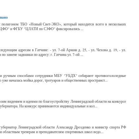
овано
 с полигоном ТБО «Новый Свет-ЭКО», который находится всего в нескольких
о ЦФО" и ФГБУ "ЦЛАТИ по СЗФО" фиксировались ...
едующим адресам в Гатчине: - ул. 7-ой Армии д. 25, - ул. Чехова д. 19, - ул.
 по замене задвижки по адресу: г. Гатчина ул. 7-ой ...
м и ручным способами сотрудники МБУ "УБДХ" собирают противогололедные
 уже началась мойка дорог, тротуаров и общественных пространст...
оим видением и идеями по благоустройству Ленинградской области на конкурсе
бернатора. На конкурс принимаются индивидуальные и кол...
губернатор Ленинградской области Александр Дрозденко и министр спорта РФ
и областным тренерам и преподавателям спортивных школ ведо...