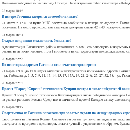
Воинам-освободителям на площади Победы. На электронном табло кинотеатра «Победа
22 марта 10:16
В центре Гатчины загорелся автомобиль (видео)
21 марта в 17.40 на пульт МЧС поступило сообщение о пожаре по адресу: г. Гатчи
поступала. На место происшествия выезжали дежурные смены 42 и 43 пожарно-спасател
21 марта 16:34
Старые покрышки можно сдать бесплатно!
Администрация Гатчинского района напоминает о том, что запрещено выкидывать
резины на летнюю помните, что в Гатчине есть пункт, куда старые покрышки можно сда
20 марта 22:58
По некоторым адресам Гатчины отключат электроэнергию
21 марта с 9.00 до 17.00 будет отключена электроэнергия по некотоым адресам Гатчины: - ул
- ул. Рыбакова, д. 3, 5, 7, 9, 11, 13, 14, 15, 17, 17А, 19, 21, 24А, 25, 27, 32, 38; - ул. Рысе
20 марта 22:32
Проект "Город "Сирень" гатчинского Куприн-центра в числе победителей конк
Проект "Город "Сирень" гатчинского Куприн-центра в числе победителей конкурса С
из разных регионов России. Среди них и гатчинский проект! Каждую заявку оценили тр
19 марта 20:17
Спортсменка из Гатчины завоевала три золотые медали на международных сор
Спортсменка из Гатчины Ксения Савинова завоевала три золотые медали на междун
выступала по программе преюниорок и стала лучшей в упражнениях с обручем, булавам