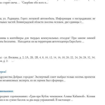
» горит свеча… "Скорбим обо всех п...
на, ул. Радищева. Горел легковой автомобиль. Информация о пострадавших не
ьных частей Ленинградской области (восемь человек, две единицы т...
 шины в контейнеры для твердых коммунальных отходов! При замене зимней
ть бесплатно. Находится он на территории автотехцентра ЕвроАвто ...
. Воскова, д. 2, 2А, 2Б, 2В, 4, 8, 10, 12, 14, 16, 18, 20, 22, 24, 26, 28, 32, 34;
ва, д. 2. ...
урса!
одружества Добрых городов! Экспертный совет выбрал только восемь проектов
и независимых эксперта, из их оценок был сформиро...
евнованиях
ародных соревнованиях «Гран-при Кубок чемпионок Алины Кабаевой». Ксения
и и по сумме баллов за два вида упражнений. В настоящее ...