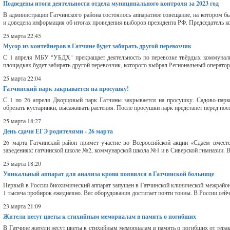
Подведены итоги деятельности отдела муниципального контроля за 2023 год
В администрации Гатчинского района состоялось аппаратное совещание, на котором б
и доведена информация об итогах проведения выборов президента РФ. Председатель к
25 марта 22:45
Мусор из контейнеров в Гатчине будет забирать другой перевозчик
С 1 апреля МБУ "УБДХ" прекращает деятельность по перевозке твёрдых коммуналь
площадках будет забирать другой перевозчик, которого выбрал Региональный операто
25 марта 22:04
Гатчинский парк закрывается на просушку!
С 1 по 26 апреля Дворцовый парк Гатчины закрывается на просушку. Садово-парков
обрезать кустарники, высаживать растения. После просушки парк предстанет перед пос
25 марта 18:27
День сдачи ЕГЭ родителями - 26 марта
26 марта Гатчинский район примет участие во Всероссийской акции «Сдаём вмест
заведениях: гатчинской школе №2, коммунарской школа №1 и в Сиверской гимназии. В 
25 марта 18:20
Уникальный аппарат для анализа крови появился в Гатчинской больнице
Первый в России биохимический аппарат запущен в Гатчинской клинической межрайон
1 тысяча пробирок ежедневно. Вес оборудования достигает почти тонны. В России сейчас
23 марта 21:09
Жители несут цветы к стихийным мемориалам в память о погибших
В Гатчине жители несут цветы к стихийным мемориалам в память о погибших от терак