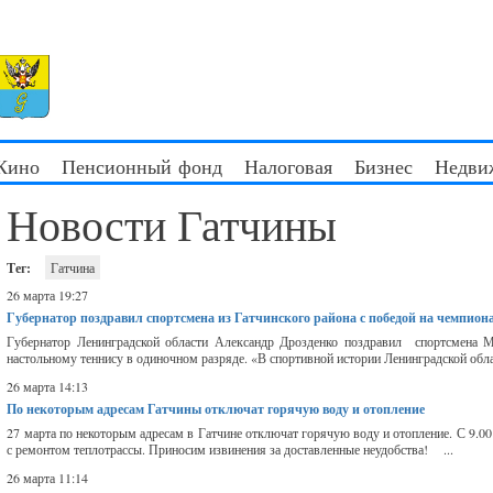
 Кино
Пенсионный фонд
Налоговая
Бизнес
Недви
Новости Гатчины
Тег:
Гатчина
26 марта 19:27
Губернатор поздравил спортсмена из Гатчинского района с победой на чемпиона
Губернатор Ленинградской области Александр Дрозденко поздравил спортсмена Ма
настольному теннису в одиночном разряде. «В спортивной истории Ленинградской обла
26 марта 14:13
По некоторым адресам Гатчины отключат горячую воду и отопление
27 марта по некоторым адресам в Гатчине отключат горячую воду и отопление. С 9.00 и 
с ремонтом теплотрассы. Приносим извинения за доставленные неудобства! ...
26 марта 11:14