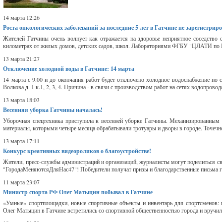
14 марта 12:26
Роста онкологических заболеваний за последние 5 лет в Гатчине не зарегистрир
Жителей Гатчины очень волнует как отражается на здоровье неприятное соседство
километрах от жилых домов, детских садов, школ. Лабораториями ФГБУ "ЦЛАТИ п
13 марта 21:27
Отключение холодной воды в Гатчине: 14 марта
14 марта с 9.00 и до окончания работ будет отключено холодное водоснабжение по сл
Волкова д. 1 к.1, 2, 3, 4. Причина - в связи с производством работ на сетях водопровода
13 марта 18:03
Весенняя уборка Гатчины началась!
Уборочная спецтехника приступила к весенней уборке Гатчины. Механизированны
материалы, которыми четыре месяца обрабатывали тротуары и дворы в городе. Точечно
13 марта 17:11
Конкурс креативных видеороликов о благоустройстве!
Жители, пресс-службы администраций и организаций, журналисты могут поделиться св
"ГородаМеняютсяДляНас47"! Победители получат призы и благодарственные письма гу
11 марта 23:07
Министр спорта РФ Олег Матыцин побывал в Гатчине
«Умные» спортплощадки, новые спортивные объекты и инвентарь для спортсменов: 
Олег Матыцин в Гатчине встретились со спортивной общественностью города и вручил