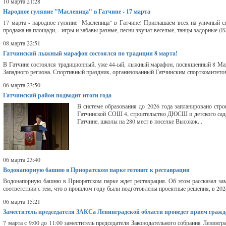
10 марта 21:28
Народное гуляние "Масленица" в Гатчине - 17 марта
17 марта - народное гуляние "Масленица" в Гатчине! Приглашаем всех на уличный 
продажа на площади, - игры и забавы разные, песни звучат веселые, танцы задорные 
08 марта 22:51
Гатчинский лыжный марафон состоялся по традиции 8 марта!
В Гатчине состоялся традиционный, уже 44-ый, лыжный марафон, посвященный 8 Март
Западного региона. Спортивный праздник, организованный Гатчинским спорткомитетом,
06 марта 23:50
Гатчинский район подводит итоги года
В системе образования до 2026 года запланировано стр
Гатчинской СОШ 4, строительство ДЮСШ и детского сада 
Гатчине, школы на 280 мест в поселке Высокок...
06 марта 23:40
Водонапорную башню в Приоратском парке готовят к реставрации
Водонапорную башню в Приоратском парке ждет реставрация. Об этом рассказал зам
соответствии с тем, что в прошлом году были подготовлены проектные решения, в 202
06 марта 15:21
Заместитель председателя ЗАКСа Ленинградской области проведет прием граж
7 марта с 9:00 до 11:00 заместитель председателя Законодательного собрания Ленинг