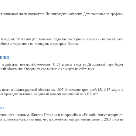
ия почтовой связи почтамтов Ленинградской области: Дата выплаты по графику
праздник "Масленица"! Зима как будто бы поспорила с весной - снегом укрыла
работы интерактивных площадок и ярмарки. Веселы...
КОПИЮ)
я и действия новых абонементов. С 27 апреля вход во Дворцовый парк будет
й абонемент. Оформить его можно с 15 марта на сайте муз...
 всего в Ленинградской области их 1007. В течение трех дней 15,16,17 марта в
ния проходит активно, на данный момент нарушений на УИК нет...
мая
становится платным. Жители Гатчины и микрорайона «Речной» могут оформить
ите, пожалуйста, внимание, что абонементы, оформленные ранее, с 2024 года не