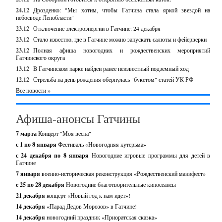
24.12
Дрозденко: "Мы хотим, чтобы Гатчина стала яркой звездой на
небосводе Ленобласти"
23.12
Отключение электроэнергии в Гатчине: 24 декабря
23.12
Стало известно, где в Гатчине можно запускать салюты и фейерверки
23.12
Полная афиша новогодних и рождественских мероприятий
Гатчинского округа
13.12
В Гатчинском парке найден ранее неизвестный подземный ход
12.12
Стрельба на день рождения обернулась "букетом" статей УК РФ
Все новости »
Афиша-анонсы Гатчины
7 марта
Концерт "Моя весна"
с 1 по 8 января
Фестиваль «Новогодняя кутерьма»
с 24 декабря по 8 января
Новогодние игровые программы для детей в
Гатчине
7 января
военно-историческая реконструкция «Рождественский манифест»
c 25 по 28 декабря
Новогодние благотворительные киносеансы
21 декабря
концерт «Новый год к нам идет»!
14 декабря
«Парад Дедов Морозов» в Гатчине!
14 декабря
новогодний праздник «Приоратская сказка»