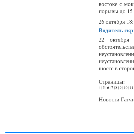
востоке с мо
порывы до 15 м
26 октября 18:
Водитель скр
22 октября
обстоятель
неустановлен
неустановлен
шоссе в сторон
Страницы:
4
|
5
|
6
|
7
|
8
|
9
|
10
|
11
Новости Гатчи