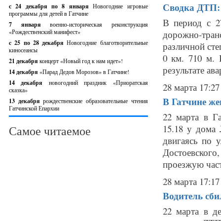
Сводка ДТП: 
с 24 декабря по 8 января
Новогодние игровые
программы для детей в Гатчине
В период с 2
7 января
военно-историческая реконструкция
«Рождественский манифест»
дорожно-тра
c 25 по 28 декабря
Новогодние благотворительные
различной сте
киносеансы
0 км. 710 м.
21 декабря
концерт «Новый год к нам идет»!
результате ава
14 декабря
«Парад Дедов Морозов» в Гатчине!
14 декабря
новогодний праздник «Приоратская
28 марта 17:27
сказка»
В Гатчине же
13 декабря
рождественские образовательные чтения
Гатчинской Епархии
22 марта в Г
15.18 у дома
Самое читаемое
двигаясь по 
Достоевского
проезжую част
28 марта 17:17
Водитель сби
22 марта в д