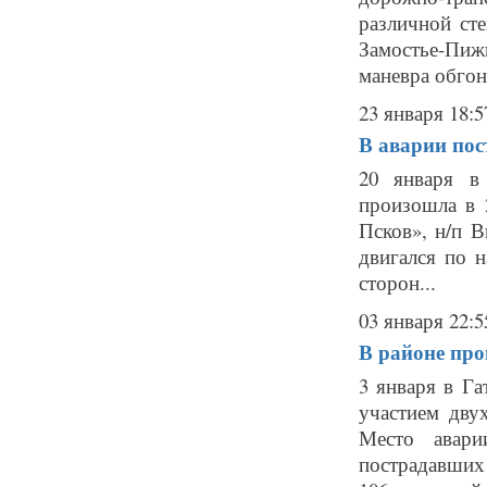
различной сте
Замостье-Пиж
маневра обгона
23 января 18:5
В аварии пос
20 января в
произошла в 
Псков», н/п 
двигался по н
сторон...
03 января 22:5
В районе про
3 января в Г
участием дву
Место авар
пострадавших 