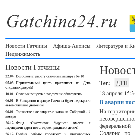
Новости Гатчины
Афиша-Анонсы
Литература и К
Недвижимость
Новос
Новости Гатчины
22.04
Возобновил работу сезонный маршрут № 10
Тег:
ДТП
05.03
Перинатальный центр приглашает на День
открытых дверей!
18 апреля 15:3
10.01
Опасных веществ в воздухе не обнаружено
В аварии пос
06.01
В Рождество в центре Гатчины будет перекрыто
автомобильное движение
На территории
06.01
Торжественное открытие катка на Соборной - 7
января
несовершеннол
26.12
Фонд "Счастливое будущее" вместе с
федеральной
партнерами дарят новогодние праздники детям!
Солярис по 
26.12
График работы городских и пригородных