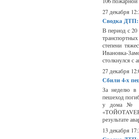
106 пожарной 
27 декабря 12:
Сводка ДТП: 
В период с 20
транспортны
степени тяжес
Ивановка-За
столкнулся с а
27 декабря 12:
Сбили 4-х пе
За неделю в
пешеход погиб
у дома № 8 
«TOЙOTAVERSO
результате ава
13 декабря 17: