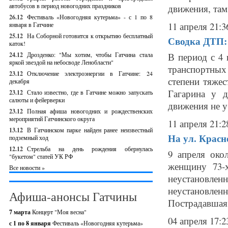
автобусов в период новогодних праздников
движения, там 
26.12
Фестиваль «Новогодняя кутерьма» - с 1 по 8
11 апреля 21:3
января в Гатчине
25.12
На Соборной готовится к открытию бесплатный
Сводка ДТП: 
каток!
24.12
Дрозденко: "Мы хотим, чтобы Гатчина стала
В период с 4 
яркой звездой на небосводе Ленобласти"
транспортны
23.12
Отключение электроэнергии в Гатчине: 24
степени тяжес
декабря
Гагарина у 
23.12
Стало известно, где в Гатчине можно запускать
салюты и фейерверки
движения не уб
23.12
Полная афиша новогодних и рождественских
мероприятий Гатчинского округа
11 апреля 21:2
13.12
В Гатчинском парке найден ранее неизвестный
На ул. Красн
подземный ход
12.12
Стрельба на день рождения обернулась
9 апреля око
"букетом" статей УК РФ
женщину 73-х
Все новости »
неустановленн
неустановле
Афиша-анонсы Гатчины
Пострадавшая 
7 марта
Концерт "Моя весна"
04 апреля 17:2
с 1 по 8 января
Фестиваль «Новогодняя кутерьма»