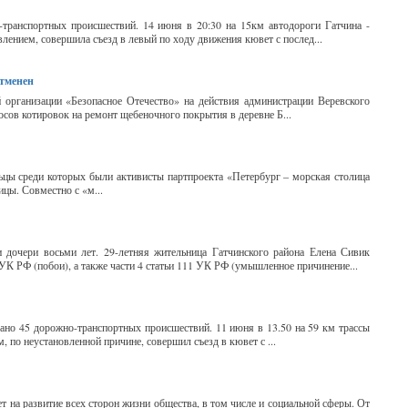
транспортных происшествий. 14 июня в 20:30 на 15км автодороги Гатчина -
лением, совершила съезд в левый по ходу движения кювет с послед...
отменен
организации «Безопасное Отечество» на действия администрации Веревского
осов котировок на ремонт щебеночного покрытия в деревне Б...
ьцы среди которых были активисты партпроекта «Петербург – морская столица
цы. Совместно с «м...
 дочери восьми лет. 29-летняя жительница Гатчинского района Елена Сивик
УК РФ (побои), а также части 4 статьи 111 УК РФ (умышленное причинение...
вано 45 дорожно-транспортных происшествий. 11 июня в 13.50 на 59 км трассы
 по неустановленной причине, совершил съезд в кювет с ...
т на развитие всех сторон жизни общества, в том числе и социальной сферы. От