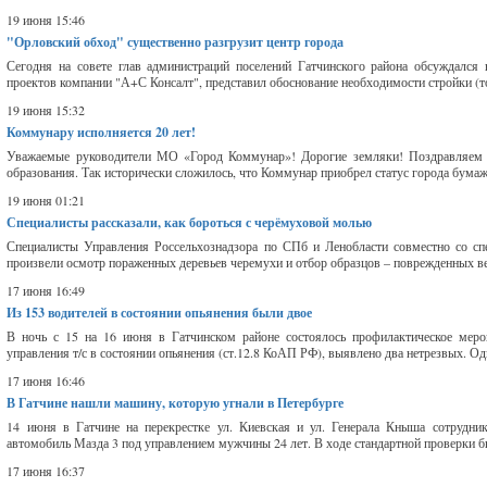
19 июня 15:46
"Орловский обход" существенно разгрузит центр города
Сегодня на совете глав администраций поселений Гатчинского района обсуждался 
проектов компании "А+С Консалт", представил обоснование необходимости стройки (то
19 июня 15:32
Коммунару исполняется 20 лет!
Уважаемые руководители МО «Город Коммунар»! Дорогие земляки! Поздравляем жи
образования. Так исторически сложилось, что Коммунар приобрел статус города бума
19 июня 01:21
Специалисты рассказали, как бороться с черёмуховой молью
Специалисты Управления Россельхознадзора по СПб и Ленобласти совместно со с
произвели осмотр пораженных деревьев черемухи и отбор образцов – поврежденных вет
17 июня 16:49
Из 153 водителей в состоянии опьянения были двое
В ночь с 15 на 16 июня в Гатчинском районе состоялось профилактическое меро
управления т/с в состоянии опьянения (ст.12.8 КоАП РФ), выявлено два нетрезвых. Од
17 июня 16:46
В Гатчине нашли машину, которую угнали в Петербурге
14 июня в Гатчине на перекрестке ул. Киевская и ул. Генерала Кныша сотрудни
автомобиль Мазда 3 под управлением мужчины 24 лет. В ходе стандартной проверки был
17 июня 16:37