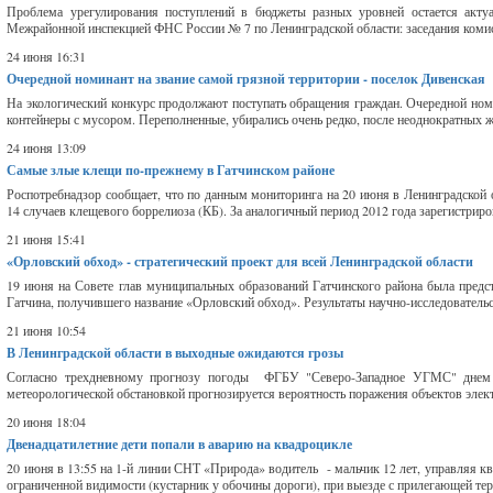
Проблема урегулирования поступлений в бюджеты разных уровней остается акту
Межрайонной инспекцией ФНС России № 7 по Ленинградской области: заседания комисс
24 июня 16:31
Очередной номинант на звание самой грязной территории - поселок Дивенская
На экологический конкурс продолжают поступать обращения граждан. Очередной номи
контейнеры с мусором. Переполненные, убирались очень редко, после неоднократных жа
24 июня 13:09
Самые злые клещи по-прежнему в Гатчинском районе
Роспотребнадзор сообщает, что по данным мониторинга на 20 июня в Ленинградской 
14 случаев клещевого боррелиоза (КБ). За аналогичный период 2012 года зарегистриро
21 июня 15:41
«Орловский обход» - стратегический проект для всей Ленинградской области
19 июня на Совете глав муниципальных образований Гатчинского района была предста
Гатчина, получившего название «Орловский обход». Результаты научно-исследовательс
21 июня 10:54
В Ленинградской области в выходные ожидаются грозы
Согласно трехдневному прогнозу погоды ФГБУ "Северо-Западное УГМС" днем 
метеорологической обстановкой прогнозируется вероятность поражения объектов элек
20 июня 18:04
Двенадцатилетние дети попали в аварию на квадроцикле
20 июня в 13:55 на 1-й линии СНТ «Природа» водитель - мальчик 12 лет, управляя ква
ограниченной видимости (кустарник у обочины дороги), при выезде с прилегающей тер