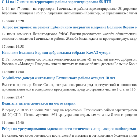
С 14 по 17 июня на территории района зарегистрировано 58 ДТП
С 14 по 17 июня на территории Гатчинского района зарегистрировано 58 дорожно-
Куровицы, женщина 1965г.р., управляя автомашиной Крайслер, не справившись с управ
17 июня 15:28
Запрос котировок на ремонт щебеночного покрытия в деревне Большое Верево 
17 июня комиссия Ленинградского УФАС России рассмотрела жалобу общественной 
сельского поселения Гатчинского района. Жалоба была подана на проведение двух запр
17 июня 14:58
На пляже Больших Борниц добровольцы собрали КамАЗ мусора
В Гатчинском районе состоялась экологическая акция «Я за чистый пляж». Добровол
России» и «Молодой Гвардии» навели чистоту на пляже вблизи деревни Большие Борни
14 июня 17:00
За убийство дочери жительница Гатчинского района отсидит 10 лет
Вынесен приговор Елене Сивик, которая совершила ряд преступлений в отношении
признана виновной в совершении преступлений, предусмотренных частью 1 статьи 116 
13 июня 23:47
Водитель тягача скончался на месте аварии
В период с 10 по 13 июня 2013 года на территории Гатчинского района зарегистриро
(М-20) СПб – Псков, мужчина 1951г.р., управляя седельным тягачом Ивеко с прицепом,
11 июня 12:40
Рейды по урегулированию задолженности физических лиц – акция необходимая
Не секрет, что своевременность поступлений в местные и региональные бюджеты влияе