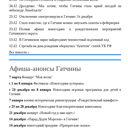
24.12
Дрозденко: "Мы хотим, чтобы Гатчина стала яркой звездой на
небосводе Ленобласти"
23.12
Отключение электроэнергии в Гатчине: 24 декабря
23.12
Стало известно, где в Гатчине можно запускать салюты и фейерверки
23.12
Полная афиша новогодних и рождественских мероприятий
Гатчинского округа
13.12
В Гатчинском парке найден ранее неизвестный подземный ход
12.12
Стрельба на день рождения обернулась "букетом" статей УК РФ
Все новости »
Афиша-анонсы Гатчины
7 марта
Концерт "Моя весна"
с 1 по 8 января
Фестиваль «Новогодняя кутерьма»
с 24 декабря по 8 января
Новогодние игровые программы для детей в
Гатчине
7 января
военно-историческая реконструкция «Рождественский манифест»
c 25 по 28 декабря
Новогодние благотворительные киносеансы
21 декабря
концерт «Новый год к нам идет»!
14 декабря
«Парад Дедов Морозов» в Гатчине!
14 декабря
новогодний праздник «Приоратская сказка»