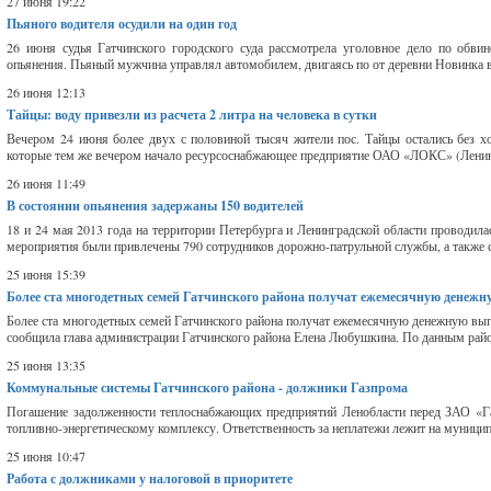
27 июня 19:22
Пьяного водителя осудили на один год
26 июня судья Гатчинского городского суда рассмотрела уголовное дело по обви
опьянения. Пьяный мужчина управлял автомобилем, двигаясь по от деревни Новинка в
26 июня 12:13
Тайцы: воду привезли из расчета 2 литра на человека в сутки
Вечером 24 июня более двух с половиной тысяч жители пос. Тайцы остались без х
которые тем же вечером начало ресурсоснабжающее предприятие ОАО «ЛОКС» (Ленинг
26 июня 11:49
В состоянии опьянения задержаны 150 водителей
18 и 24 мая 2013 года на территории Петербурга и Ленинградской области проводил
мероприятия были привлечены 790 сотрудников дорожно-патрульной службы, а также с
25 июня 15:39
Более ста многодетных семей Гатчинского района получат ежемесячную денеж
Более ста многодетных семей Гатчинского района получат ежемесячную денежную вып
сообщила глава администрации Гатчинского района Елена Любушкина. По данным райо
25 июня 13:35
Коммунальные системы Гатчинского района - должники Газпрома
Погашение задолженности теплоснабжающих предприятий Ленобласти перед ЗАО «Га
топливно-энергетическому комплексу. Ответственность за неплатежи лежит на муницип
25 июня 10:47
Работа с должниками у налоговой в приоритете