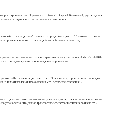
вопрос строительства "Орловского обхода". Сергей Блакитный, руководитель
лько после тщательного исследования можно прист...
телей и руководителей славного города Коммунар с 20-летием со дня его
жной промышленности. Первая подобная фабрика появилась здес...
пециалистом–энтомологом отдела карантина и защиты растений ФГБУ «МВЛ»
вей с гнездами гусениц для проведения карантинной ...
приятие «Нетрезвый водитель». Из 153 водителей, проверенных на предмет
ин из них отказался от прохождения мед. освидетельствования...
ками отдельной роты дорожно-патрульной службы, был остановлен легковой
о установлено, что данное транспортное средство числится в розыске от ...