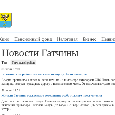
 Кино
Пенсионный фонд
Налоговая
Бизнес
Недви
Новости Гатчины
Тег:
Гатчинской район
02 июля 13:07
В Гатчинском районе неизвестную женщину сбили насмерть
Авария произошла 1 июля в 00:30 ночи на 78 километре автодороги СПб-Псков под 
женщину, которая переходила дорогу в неположенном месте. От полученных травм пост
28 июня 11:21
Жители Гатчины осуждены за совершение особо тяжкого преступления
Двое местных жителей города Гатчины осуждены за совершение особо тяжкого п
вынесения приговора. Николай Райцев (32 года) и Анвар Сабитов (26 лет) призна
котор...