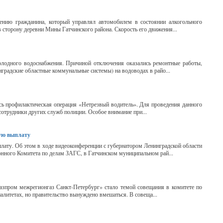
нению гражданина, который управлял автомобилем в состоянии алкогольного
 сторону деревни Мины Гатчинского района. Скорость его движения...
олодного водоснабжения. Причиной отключения оказались ремонтные работы,
радские областные коммунальные системы) на водоводах в райо...
ась профилактическая операция «Нетрезвый водитель». Для проведения данного
отрудники других служб полиции. Особое внимание при...
ную выплату
лату. Об этом в ходе видеоконференции с губернатором Ленинградской области
нного Комитета по делам ЗАГС, в Гатчинском муниципальном рай...
зпром межрегионгаз Санкт-Петербург» стало темой совещания в комитете по
алитетах, но правительство вынуждено вмешаться. В совеща...