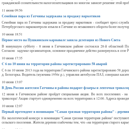
гражданской сознательности налогоплательщиков во многом зависит решение этой про
11 июня 09:56
Семейная пара из Гатчины задержана за продажу наркотиков
Семейная пара из Гатчины задержана за продажу наркотиков - сообщает пресс-слу
Петербургского наркоконтроля изъяли в Гатчине из незаконного оборота более полутор
10 июня 18:51
Первое место на Пушкинском карнавале заняла делегация из Нового Света
В минувшую субботу - 8 июня в Гатчинском районе состоялся 28-й областной Пуш
Согласно задумке организаторов, основное праздничное действо развернулось в селе Р
10 июня 17:35
C 6 по 10 июня на территории района зарегистрировано 58 аварий
С 6 по 10 июня 2013 года на территории Гатчинского района зарегистрировано 58 доро
д. Белогорка. Водитель (мужчина 1956г.р.), управляя автобусом ПАЗ, совершил касател
10 июня 13:07
В День России жителям Гатчины и района подарят флаеры и ленточки триколо
12 июня в Гатчинском районе пройдет специальная акция. Во всех поселениях - на
триколора! Акция стартует одновременно на всех территориях в 12:00. Адреса проведе
10 июня 12:07
Первый претендент в номинации "Самая грязная территория района" - деревн
На экологический конкурс в номинации "Самая грязная территория района" поступают
сельского поселения. Жители деревни озабочены тем, что «на территории старого карье