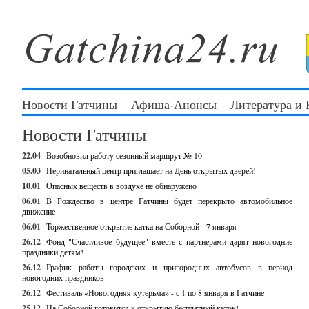
Новости Гатчины
Афиша-Анонсы
Литература и
Новости Гатчины
22.04
Возобновил работу сезонный маршрут № 10
05.03
Перинатальный центр приглашает на День открытых дверей!
10.01
Опасных веществ в воздухе не обнаружено
06.01
В Рождество в центре Гатчины будет перекрыто автомобильное
движение
06.01
Торжественное открытие катка на Соборной - 7 января
26.12
Фонд "Счастливое будущее" вместе с партнерами дарят новогодние
праздники детям!
26.12
График работы городских и пригородных автобусов в период
новогодних праздников
26.12
Фестиваль «Новогодняя кутерьма» - с 1 по 8 января в Гатчине
25.12
На Соборной готовится к открытию бесплатный каток!