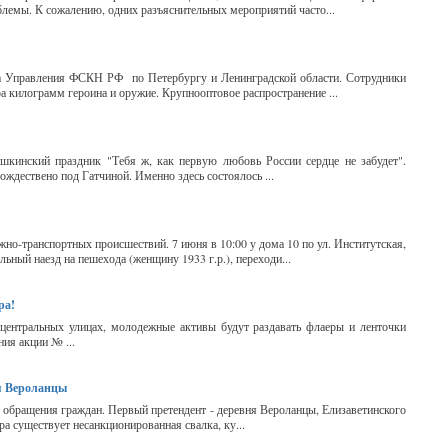
блемы. К сожалению, одних разъяснительных мероприятий часто...
жба Управления ФСКН РФ по Петербургу и Ленинградской области. Сотрудники
а килограмм героина и оружие. Крупнооптовое распространение ...
кинский праздник "Тебя ж, как первую любовь России сердце не забудет".
ождествено под Гатчиной. Именно здесь состоялось ...
жно-транспортных происшествий. 7 июня в 10:00 у дома 10 по ул. Институтская,
ьный наезд на пешехода (женщину 1933 г.р.), переходи...
ра!
 центральных улицах, молодежные активы будут раздавать флаеры и ленточки
ния акции № ...
я Вероланцы
 обращения граждан. Первый претендент - деревня Вероланцы, Елизаветинского
ра существует несанкционированная свалка, ку...