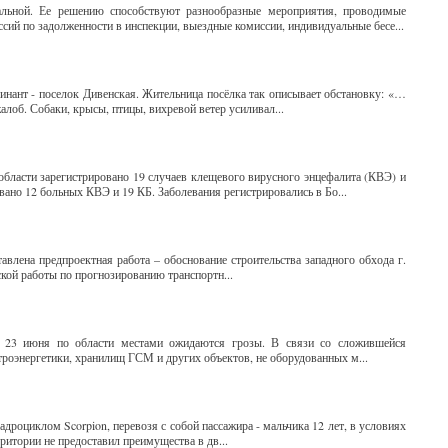
альной. Ее решению способствуют разнообразные мероприятия, проводимые
ий по задолженности в инспекции, выездные комиссии, индивидуальные бесе...
нант - поселок Дивенская. Жительница посёлка так описывает обстановку: «…
лоб. Собаки, крысы, птицы, вихревой ветер усиливал...
области зарегистрировано 19 случаев клещевого вирусного энцефалита (КВЭ) и
вано 12 больных КВЭ и 19 КБ. Заболевания регистрировались в Бо...
влена предпроектная работа – обоснование строительства западного обхода г.
кой работы по прогнозированию транспортн...
23 июня по области местами ожидаются грозы. В связи со сложившейся
троэнергетики, хранилищ ГСМ и других объектов, не оборудованных м...
дроциклом Scorpion, перевозя с собой пассажира - мальчика 12 лет, в условиях
ритории не предоставил преимущества в дв...