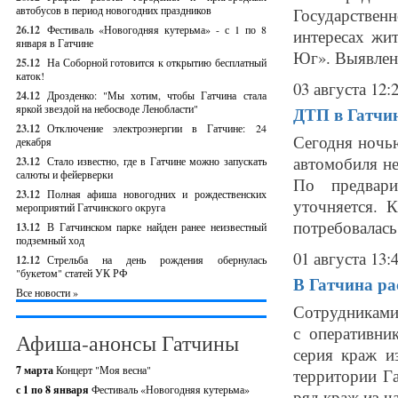
автобусов в период новогодних праздников
Государствен
26.12
Фестиваль «Новогодняя кутерьма» - с 1 по 8
интересах жи
января в Гатчине
Юг». Выявлены
25.12
На Соборной готовится к открытию бесплатный
каток!
03 августа 12:
24.12
Дрозденко: "Мы хотим, чтобы Гатчина стала
яркой звездой на небосводе Ленобласти"
ДТП в Гатчи
23.12
Отключение электроэнергии в Гатчине: 24
Сегодня ночь
декабря
автомобиля не
23.12
Стало известно, где в Гатчине можно запускать
салюты и фейерверки
По предвари
23.12
Полная афиша новогодних и рождественских
уточняется. 
мероприятий Гатчинского округа
потребовалась.
13.12
В Гатчинском парке найден ранее неизвестный
подземный ход
01 августа 13:
12.12
Стрельба на день рождения обернулась
"букетом" статей УК РФ
В Гатчина ра
Все новости »
Сотрудниками
с оперативни
Афиша-анонсы Гатчины
серия краж и
7 марта
Концерт "Моя весна"
территории Г
с 1 по 8 января
Фестиваль «Новогодняя кутерьма»
ряд краж из ча