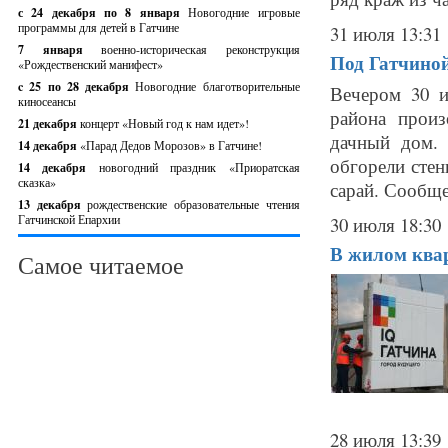
с 24 декабря по 8 января
Новогодние игровые
программы для детей в Гатчине
31 июля 13:31
7 января
военно-историческая реконструкция
Под Гатчино
«Рождественский манифест»
c 25 по 28 декабря
Новогодние благотворительные
Вечером 30 и
киносеансы
района прои
21 декабря
концерт «Новый год к нам идет»!
дачный дом. 
14 декабря
«Парад Дедов Морозов» в Гатчине!
обгорели стен
14 декабря
новогодний праздник «Приоратская
сказка»
сарай. Сообще
13 декабря
рождественские образовательные чтения
Гатчинской Епархии
30 июля 18:30
В жилом квар
Самое читаемое
28 июля 13:39