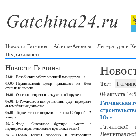
Новости Гатчины
Афиша-Анонсы
Литература и К
Недвижимость
Новос
Новости Гатчины
22.04
Возобновил работу сезонный маршрут № 10
Тег:
Гатчин
05.03
Перинатальный центр приглашает на День
открытых дверей!
04 августа 14:
10.01
Опасных веществ в воздухе не обнаружено
Гатчинская 
06.01
В Рождество в центре Гатчины будет перекрыто
автомобильное движение
строительств
06.01
Торжественное открытие катка на Соборной - 7
Юг»
января
26.12
Фонд "Счастливое будущее" вместе с
Гатчинской 
партнерами дарят новогодние праздники детям!
Ленинградск
26.12
График работы городских и пригородных