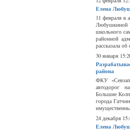
12 февраля 12:
Елена Любуш
11 февраля в 
Любушкиной 
школьного са
районной адм
рассказала об 
30 января 15:2
Разрабатывае
района
ФКУ «Севзап
автодорог н
Большие Колпа
города Гатчин
имущественных
24 декабря 15:
Елена Любушк