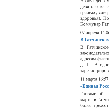
Возбуждено у
девятого кла
грабеже, сове
здоровья). По
Коммунар Гатч
07 апреля 14:0
В Гатчинско
В Гатчинско
законодатель
адресам фикти
д. 1. В одно
зарегистрирова
11 марта 16:57
«Единая Росс
Гостями обла
марта, в Гатч
более трехсо