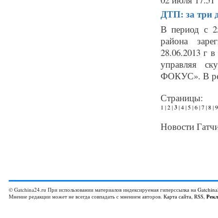
ДТП: за три 
В период с 2
района заре
28.06.2013 г 
управляя ск
ФОКУС». В рез
Страницы:
1
|
2
|
3
|
4
|
5
|
6
|
7
|
8
|
9
Новости Гатчи
© Gatchina24.ru При использовании материалов индексируемая гиперссылка на
Gatchina
Мнение редакции может не всегда совпадать с мнением авторов.
Карта сайта
,
RSS
,
Рек