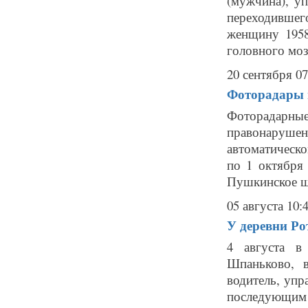
(мужчина), у
переходивше
женщину 1958
головного мозг
20 сентября 07
Фоторадары в
Фоторадарные
правонаруше
автоматическо
по 1 октября
Пушкинское шо
05 августа 10:
У деревни Ро
4 августа в
Шпаньково, в
водитель, упр
последующим