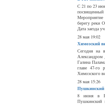
С 21 по 23 ию
посвященный 
Мероприятие 
берегу реки О
Дата заезда уч
28 мая 19:02
Химозский ви
Сегодня на в
Александром 
Галина Палам
главе 47-го 
Химозского виа
28 мая 15:26
Пушкинский п
8 июня в Га
Пушкинский 