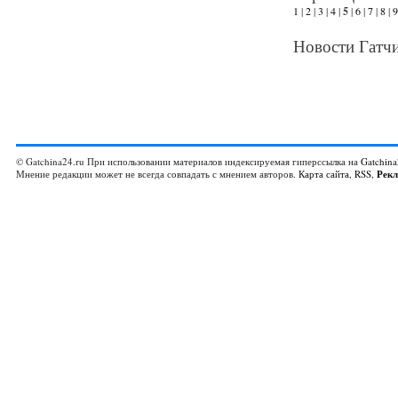
1
|
2
|
3
|
4
|
5
|
6
|
7
|
8
|
9
Новости Гатчи
© Gatchina24.ru При использовании материалов индексируемая гиперссылка на
Gatchina
Мнение редакции может не всегда совпадать с мнением авторов.
Карта сайта
,
RSS
,
Рек