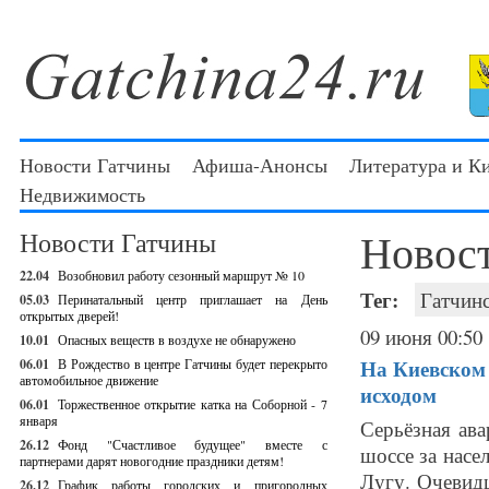
Новости Гатчины
Афиша-Анонсы
Литература и К
Недвижимость
Новос
Новости Гатчины
22.04
Возобновил работу сезонный маршрут № 10
Тег:
Гатчин
05.03
Перинатальный центр приглашает на День
открытых дверей!
09 июня 00:50
10.01
Опасных веществ в воздухе не обнаружено
На Киевском 
06.01
В Рождество в центре Гатчины будет перекрыто
автомобильное движение
исходом
06.01
Торжественное открытие катка на Соборной - 7
января
Серьёзная ав
26.12
Фонд "Счастливое будущее" вместе с
шоссе за насе
партнерами дарят новогодние праздники детям!
Лугу. Очевид
26.12
График работы городских и пригородных