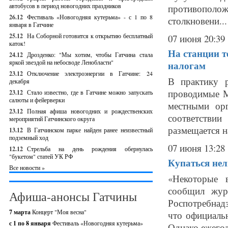
автобусов в период новогодних праздников
противополо
26.12
Фестиваль «Новогодняя кутерьма» - с 1 по 8
столкновени...
января в Гатчине
25.12
На Соборной готовится к открытию бесплатный
07 июня 20:39
каток!
На станции т
24.12
Дрозденко: "Мы хотим, чтобы Гатчина стала
яркой звездой на небосводе Ленобласти"
налогам
23.12
Отключение электроэнергии в Гатчине: 24
В практику 
декабря
проводимые М
23.12
Стало известно, где в Гатчине можно запускать
салюты и фейерверки
местными ор
23.12
Полная афиша новогодних и рождественских
соответстви
мероприятий Гатчинского округа
размещается н
13.12
В Гатчинском парке найден ранее неизвестный
подземный ход
07 июня 13:28
12.12
Стрельба на день рождения обернулась
"букетом" статей УК РФ
Купаться нел
Все новости »
«Некоторые 
сообщил журн
Афиша-анонсы Гатчины
Роспотребнад
7 марта
Концерт "Моя весна"
что официаль
с 1 по 8 января
Фестиваль «Новогодняя кутерьма»
Однако ежегод