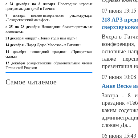
с 24 декабря по 8 января
Новогодние игровые
программы для детей в Гатчине
07 июня 13:15
7 января
военно-историческая реконструкция
218 АРЗ пред
«Рождественский манифест»
сверхзвуково
c 25 по 28 декабря
Новогодние благотворительные
киносеансы
Вчера в Гатч
21 декабря
концерт «Новый год к нам идет»!
конференция,
14 декабря
«Парад Дедов Морозов» в Гатчине!
основные напр
14 декабря
новогодний праздник «Приоратская
сказка»
также персп
13 декабря
рождественские образовательные чтения
презентация но
Гатчинской Епархии
07 июня 10:08
Самое читаемое
Анне Веске в
Завтра - 8 
праздник «Теб
каким содержа
администраци
словам Да...
06 июня 15:43