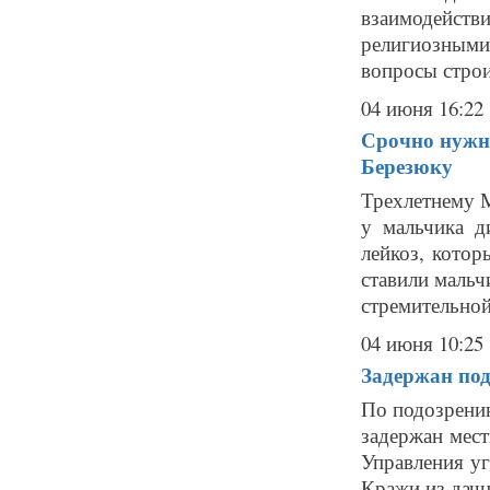
взаимодейс
религиозными
вопросы строи
04 июня 16:22
Срочно нужн
Березюку
Трехлетнему 
у мальчика д
лейкоз, кото
ставили мальч
стремительной 
04 июня 10:25
Задержан под
По подозрению
задержан мест
Управления у
Кражи из дач