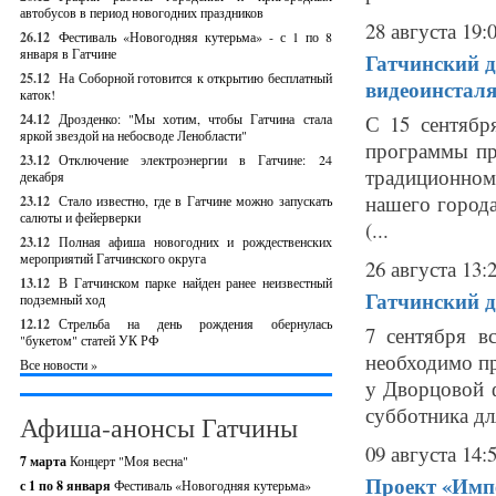
автобусов в период новогодних праздников
28 августа 19:
26.12
Фестиваль «Новогодняя кутерьма» - с 1 по 8
января в Гатчине
Гатчинский 
25.12
На Соборной готовится к открытию бесплатный
видеоинстал
каток!
24.12
Дрозденко: "Мы хотим, чтобы Гатчина стала
С 15 сентябр
яркой звездой на небосводе Ленобласти"
программы пр
23.12
Отключение электроэнергии в Гатчине: 24
традиционном
декабря
нашего города
23.12
Стало известно, где в Гатчине можно запускать
салюты и фейерверки
(...
23.12
Полная афиша новогодних и рождественских
мероприятий Гатчинского округа
26 августа 13:
13.12
В Гатчинском парке найден ранее неизвестный
Гатчинский д
подземный ход
12.12
Стрельба на день рождения обернулась
7 сентября в
"букетом" статей УК РФ
необходимо пр
Все новости »
у Дворцовой ф
субботника дл
Афиша-анонсы Гатчины
09 августа 14:
7 марта
Концерт "Моя весна"
Проект «Импе
с 1 по 8 января
Фестиваль «Новогодняя кутерьма»