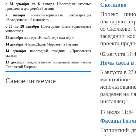
Сколково
с 24 декабря по 8 января
Новогодние игровые
программы для детей в Гатчине
Проект инно
7 января
военно-историческая реконструкция
«Рождественский манифест»
планируют ст
c 25 по 28 декабря
Новогодние благотворительные
со Сколково. 
киносеансы
заседании ко
21 декабря
концерт «Новый год к нам идет»!
проекта предпо
14 декабря
«Парад Дедов Морозов» в Гатчине!
14 декабря
новогодний праздник «Приоратская
02 августа 11:
сказка»
Ночь света в
13 декабря
рождественские образовательные чтения
Гатчинской Епархии
3 августа в 2
масштабное 
Самое читаемое
использован
разделен на п
инсталляц...
17 июля 11:54
Фасады Гатчи
Гатчинский д