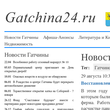
Новости Гатчины
Афиша-Анонсы
Литература и К
Недвижимость
Новос
Новости Гатчины
22.04
Возобновил работу сезонный маршрут № 10
Тег:
Гатчин
05.03
Перинатальный центр приглашает на День
открытых дверей!
29 августа 10:
10.01
Опасных веществ в воздухе не обнаружено
Восстановле
06.01
В Рождество в центре Гатчины будет перекрыто
автомобильное движение
В этом году
06.01
Торжественное открытие катка на Соборной - 7
января
которым были
26.12
Фонд "Счастливое будущее" вместе с
ферма. Работ
партнерами дарят новогодние праздники детям!
расчистке пав
26.12
График работы городских и пригородных