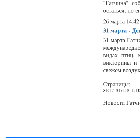
"Гатчина" со
остаться, но е
26 марта 14:42
31 марта - Д
31 марта Гат
международно
видах птиц, 
викторины и 
свежем воздухе
Страницы:
5
|
6
|
7
|
8
|
9
|
10
|
11
|
1
Новости Гатчи