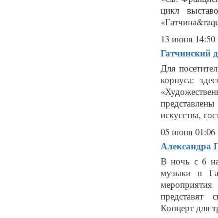
цикл выстав
«Гатчина&raqu
13 июня 14:50
Гатчинский д
Для посетите
корпуса: зде
«Художестве
представлен
искусства, сос
05 июня 01:06
Александра П
В ночь с 6 н
музыки в Га
мероприятия
представят 
Концерт для тр