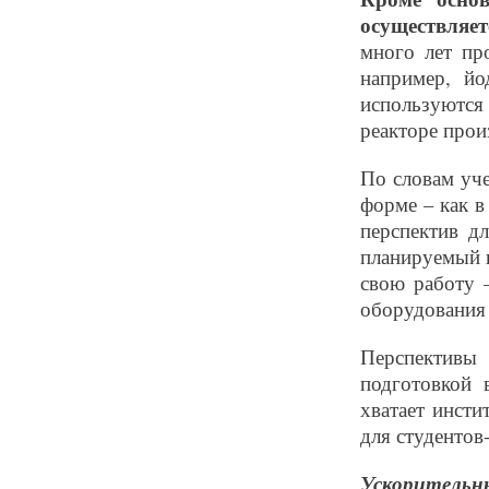
осуществляе
много лет пр
например, йо
используются
реакторе прои
По словам уч
форме – как в
перспектив д
планируемый 
свою работу 
оборудования 
Перспективы 
подготовкой 
хватает инсти
для студенто
Ускорительн