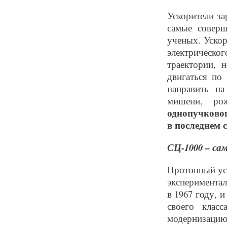
Ускорители з
самые совер
ученых. Ускор
электрическо
траектории, 
двигаться по
направить на
мишени, ро
однопучковог
в последнем 
СЦ-1000 – са
Протонный ус
эксперимента
в 1967 году, 
своего клас
модернизацию