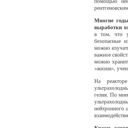
помощью ней
рентгеновским
Многие годы
выработки х
в том, что 
безопасные и
можно изучать
важное свойст
можно хранить
«жизни», уче
На реактор
ультрахолодн
гелия. По мне
ультрахолодн
нейтронного 
взаимодействи
Кроме осно