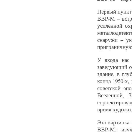
Первый пункт 
ВВР-М – встр
усиленной ох
металлодете
снаружи – ук
приграничную,
У входа нас
заведующий о
здание, в глу
конца 1950-х,
советской эп
Вселенной, 
спроектирова
время художес
Эта картинка
ВВР-М: изуч