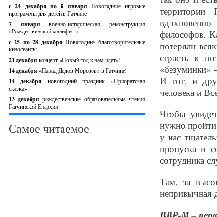
с 24 декабря по 8 января
Новогодние игровые
территории 
программы для детей в Гатчине
вдохновенно
7 января
военно-историческая реконструкция
«Рождественский манифест»
философов. К
c 25 по 28 декабря
Новогодние благотворительные
потеряли всяк
киносеансы
страсть к п
21 декабря
концерт «Новый год к нам идет»!
«безуминки» –
14 декабря
«Парад Дедов Морозов» в Гатчине!
И тот, и др
14 декабря
новогодний праздник «Приоратская
сказка»
человека и Вс
13 декабря
рождественские образовательные чтения
Гатчинской Епархии
Чтобы увидет
нужно пройти
Самое читаемое
у нас тщател
пропуска и с
сотрудника сл
Там, за высо
непривычная 
ВВР-М – пер