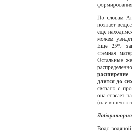
формирования
По словам Ан
познает вещес
еще находимс
можем увидет
Еще 25% зан
«темная мате
Остальные же
распределенн
расширение 
длится до си
связано с пр
она спасает н
(или конечного
Лаборатория
Водо-водяной