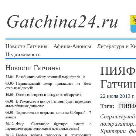
Новости Гатчины
Афиша-Анонсы
Литература и К
Недвижимость
ПИЯФ:
Новости Гатчины
22.04
Возобновил работу сезонный маршрут № 10
Гатчи
05.03
Перинатальный центр приглашает на День
открытых дверей!
10.01
Опасных веществ в воздухе не обнаружено
22 июля 2013 г.
06.01
В Рождество в центре Гатчины будет перекрыто
Тэги:
ПИЯФ
автомобильное движение
06.01
Торжественное открытие катка на Соборной - 7
Сверхтекуч
января
поляризатор
26.12
Фонд "Счастливое будущее" вместе с
партнерами дарят новогодние праздники детям!
Критерии фо
26.12
График работы городских и пригородных