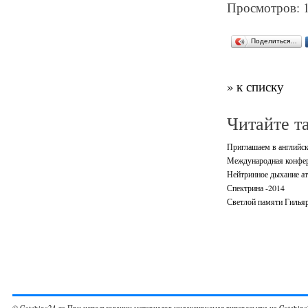
Просмотров: 
Поделиться…
» к списку
Читайте т
Приглашаем в английск
Международная конф
Нейтринное дыхание ат
Спектрина -2014
Светлой памяти Гилья
© Gatchina24.ru При использовании материалов индексируемая гиперссылка на
Gatchina