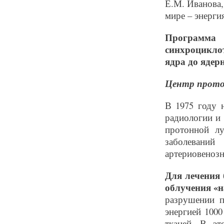
Е.М. Иванова,
мире – энерги
Программа 
синхроцикло
ядра до ядер
Центр прото
В 1975 году 
радиологии и
протонной лу
заболеваний
артериовенозн
Для лечения
облучения «н
разрушении 
энергией 100
тканей. В эт