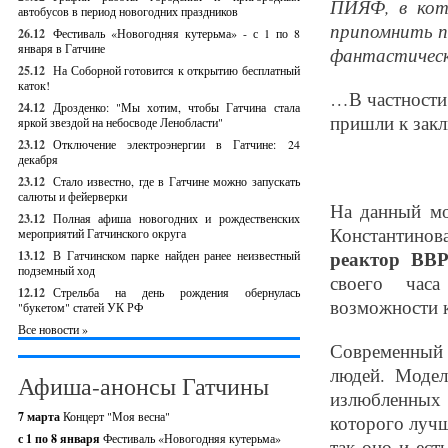
ПИЯФ, в кот
автобусов в период новогодних праздников
припомнить п
26.12
Фестиваль «Новогодняя кутерьма» - с 1 по 8
января в Гатчине
фантастическ
25.12
На Соборной готовится к открытию бесплатный
каток!
…В частности,
24.12
Дрозденко: "Мы хотим, чтобы Гатчина стала
пришли к закл
яркой звездой на небосводе Ленобласти"
23.12
Отключение электроэнергии в Гатчине: 24
декабря
23.12
Стало известно, где в Гатчине можно запускать
салюты и фейерверки
На данный мо
23.12
Полная афиша новогодних и рождественских
Константинов
мероприятий Гатчинского округа
реактор ВВР
13.12
В Гатчинском парке найден ранее неизвестный
подземный ход
своего часа
12.12
Стрельба на день рождения обернулась
возможности к
"букетом" статей УК РФ
Все новости »
Современный
людей. Модел
Афиша-анонсы Гатчины
излюбленных 
7 марта
Концерт "Моя весна"
которого лучш
с 1 по 8 января
Фестиваль «Новогодняя кутерьма»
так оно и ест