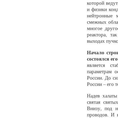
которой ведут
и физики конд
нейтронные 
смежных обла
многое друго
реактора, та
выходах пучко
Начало строи
состоялся ег
является ст
параметрам о
России. До с
России – его т
Надев халат
святая святы
Внизу, под н
проводов. И 